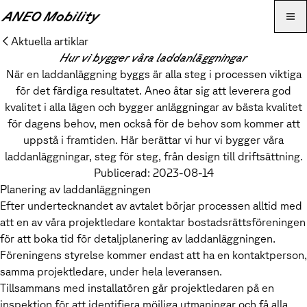
ANEO Mobility
Öp
Aktuella artiklar
Hur vi bygger våra laddanläggningar
När en laddanläggning byggs är alla steg i processen viktiga
för det färdiga resultatet. Aneo åtar sig att leverera god
kvalitet i alla lägen och bygger anläggningar av bästa kvalitet
för dagens behov, men också för de behov som kommer att
uppstå i framtiden. Här berättar vi hur vi bygger våra
laddanläggningar, steg för steg, från design till driftsättning.
Publicerad:
2023-08-14
Planering av laddanläggningen
Efter undertecknandet av avtalet börjar processen alltid med
att en av våra projektledare kontaktar bostadsrättsföreningen
för att boka tid för detaljplanering av laddanläggningen.
Föreningens styrelse kommer endast att ha en kontaktperson,
samma projektledare, under hela leveransen.
Tillsammans med installatören går projektledaren på en
inspektion för att identifiera möjliga utmaningar och få alla