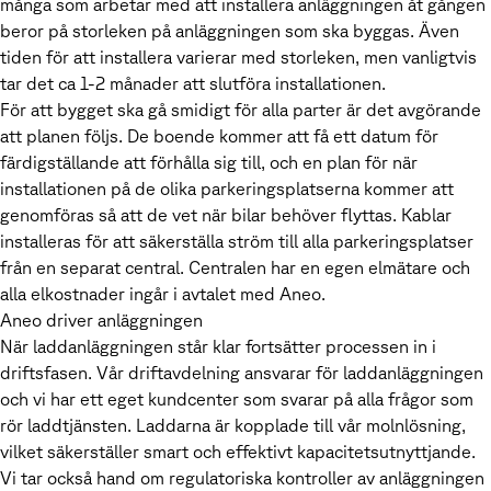
många som arbetar med att installera anläggningen åt gången
beror på storleken på anläggningen som ska byggas. Även
tiden för att installera varierar med storleken, men vanligtvis
tar det ca 1-2 månader att slutföra installationen.
För att bygget ska gå smidigt för alla parter är det avgörande
att planen följs. De boende kommer att få ett datum för
färdigställande att förhålla sig till, och en plan för när
installationen på de olika parkeringsplatserna kommer att
genomföras så att de vet när bilar behöver flyttas. Kablar
installeras för att säkerställa ström till alla parkeringsplatser
från en separat central. Centralen har en egen elmätare och
alla elkostnader ingår i avtalet med Aneo.
Aneo driver anläggningen
När laddanläggningen står klar fortsätter processen in i
driftsfasen. Vår driftavdelning ansvarar för laddanläggningen
och vi har ett eget kundcenter som svarar på alla frågor som
rör laddtjänsten. Laddarna är kopplade till vår molnlösning,
vilket säkerställer smart och effektivt kapacitetsutnyttjande.
Vi tar också hand om regulatoriska kontroller av anläggningen